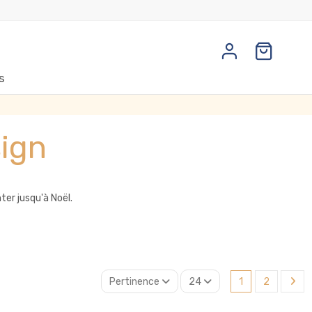
s
sign
ter jusqu'à Noël.
Pertinence
24
1
2