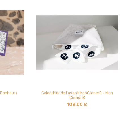
s Bonheurs
Calendrier de l'avent MonCornerB - Mon
Corner B
108,00 €