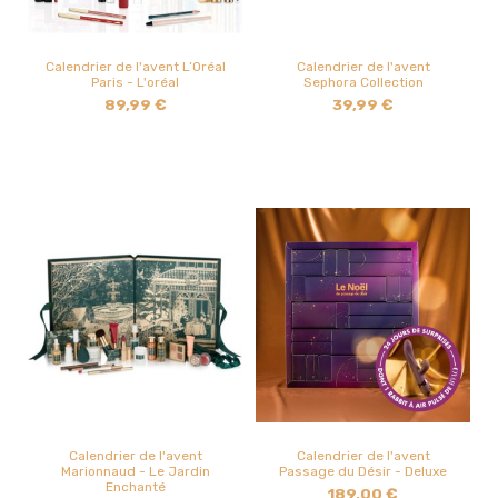
Calendrier de l'avent L’Oréal
Calendrier de l'avent
Paris - L'oréal
Sephora Collection
89,99 €
39,99 €
Calendrier de l'avent
Calendrier de l'avent
Marionnaud - Le Jardin
Passage du Désir - Deluxe
Enchanté
189,00 €