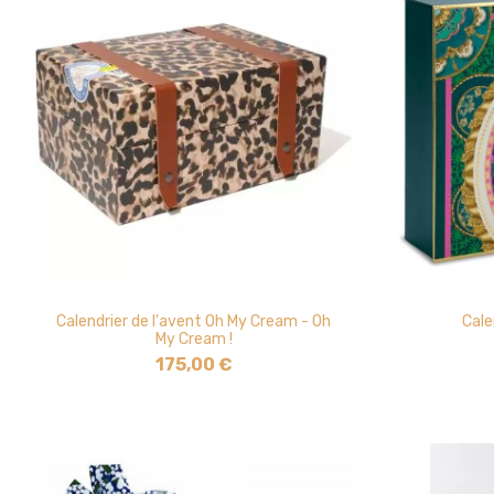
Calendrier de l'avent Oh My Cream - Oh
Cale
My Cream !
175,00 €