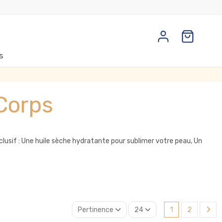
s
 Corps
clusif : Une huile sèche hydratante pour sublimer votre peau, Un
Pertinence
24
1
2