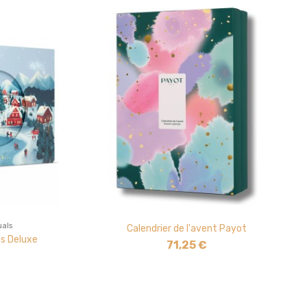
uals
Calendrier de l'avent Payot
ls Deluxe
71,25 €