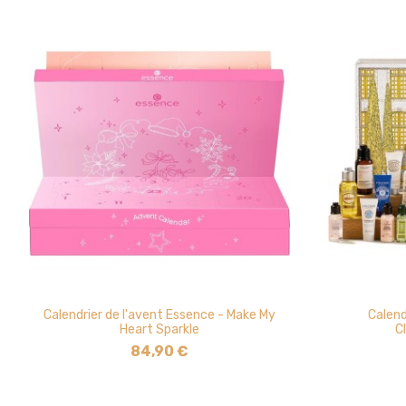
Calendrier de l'avent Essence - Make My
Calend
Heart Sparkle
C
84,90 €