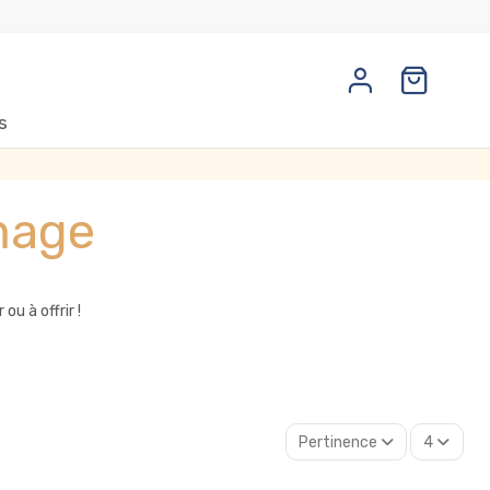
s
omage
u à offrir !
Pertinence
4