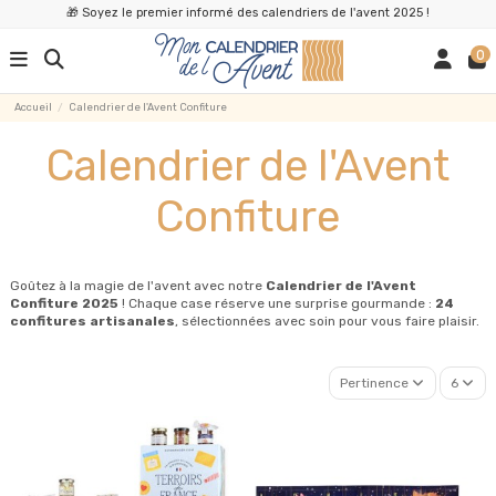
🎁 Soyez le premier informé des calendriers de l'avent 2025 !
0
Accueil
Calendrier de l'Avent Confiture
Calendrier de l'Avent
Confiture
Goûtez à la magie de l'avent avec notre
Calendrier de l'Avent
Confiture 2025
! Chaque case réserve une surprise gourmande :
24
confitures artisanales
, sélectionnées avec soin pour vous faire plaisir.
Pertinence
6