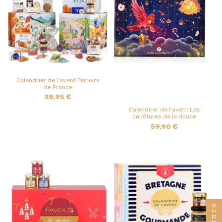
Calendrier de l'avent Terroirs
de France
38,95 €
Calendrier de l'avent Les
confitures de la Hoube
59,90 €
FILTRER