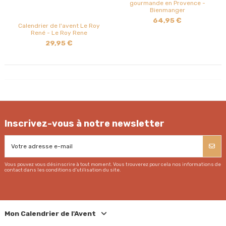
gourmande en Provence -
Bienmanger
64,95 €
Calendrier de l'avent Le Roy
René - Le Roy Rene
29,95 €
Inscrivez-vous à notre newsletter
Vous pouvez vous désinscrire à tout moment. Vous trouverez pour cela nos informations de
contact dans les conditions d'utilisation du site.
Mon Calendrier de l'Avent