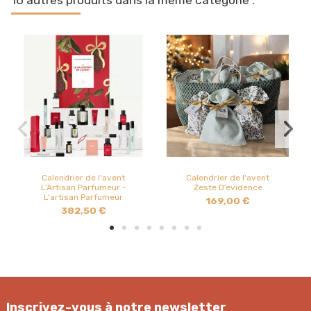
Calendrier de l'avent
Calendrier de l'avent
L’Artisan Parfumeur -
Zeste D’evidence
L'artisan Parfumeur
169,00 €
382,50 €
Inscrivez-vous à notre newsletter