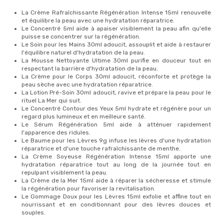
La Crème Rafraîchissante Régénération Intense 15ml renouvelle
et équilibre la peau avec une hydratation réparatrice.
Le Concentré 5ml aide à apaiser visiblement la peau afin qu'elle
puisse se concentrer sur la régénération.
Le Soin pour les Mains 30ml adoucit, assouplit et aide à restaurer
l'équilibre naturel d'hydratation de la peau.
La Mousse Nettoyante Ultime 30ml purifie en douceur tout en
respectant la barrière d'hydratation de la peau.
La Crème pour le Corps 30ml adoucit, réconforte et protège la
peau sèche avec une hydratation réparatrice.
La Lotion Pré-Soin 30ml adoucit, ravive et prépare la peau pour le
rituel La Mer qui suit.
Le Concentré Contour des Yeux 5ml hydrate et régénère pour un
regard plus lumineux et en meilleure santé.
Le Sérum Régénération 5ml aide à atténuer rapidement
l'apparence des ridules.
Le Baume pour les Lèvres 9g infuse les lèvres d'une hydratation
réparatrice et d'une touche rafraîchissante de menthe.
La Crème Soyeuse Régénération Intense 15ml apporte une
hydratation réparatrice tout au long de la journée tout en
repulpant visiblement la peau.
La Crème de la Mer 15ml aide à réparer la sécheresse et stimule
la régénération pour favoriser la revitalisation.
Le Gommage Doux pour les Lèvres 15ml exfolie et affine tout en
nourrissant et en conditionnant pour des lèvres douces et
souples.